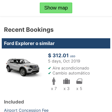
Show map
Recent Bookings
Ford Explorer o similar
$ 312.01
USD
5 days,
Oct 2019
✔
Aire acondicionado
✔
Cambio automático
x 7
x 3
x 5
Included
Airport Concession Fee